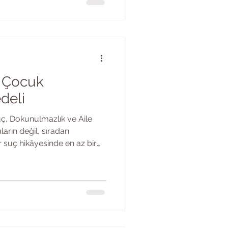
a neden ilgi gösterdi? bu ne
 Z kuşağı — yani 1997 ile
n yıllarda "maxxing" adını
ın fark
k Çocuk
deli
Güç, Dokunulmazlık ve Aile
arın değil, sıradan
r suç hikâyesinde en az bir
, failin bize yakın ya da uzak
 vardır. O faili yaratan
saklı değildir. Hatta asıl
eskide, çok daha tanıdık bir
ana kucağında, baba
ştır. Bu yazıyı y