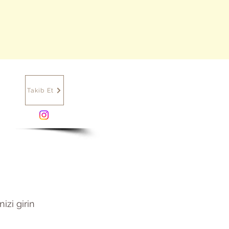
ine Aile Danışmanlığı
Hakkımda
İletişim
Takib Et
izi girin