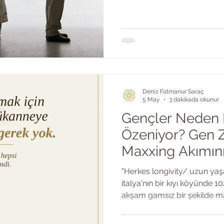
suçlamıyorum, aksine, o alt
için içim sıkışıyor. Çünkü bu
umursamazlıktan değil... (B
sonra sesli olarak dinlemek 
Deniz Fatmanur Saraç
5 May
3 dakikada okunur
Gençler Neden
Özeniyor? Gen 
Maxxing Akımını 
"Herkes longivity/ uzun ya
italya'nın bir kıyı köyünde 
akşam gamsız bir şekilde ma
içiyor." Bu cümle geçen ay
genç arasında beğenildi, pay