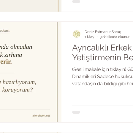
belliki. İyi de, Z kuşağı bun
anlama geliyordu bizim için?
2012 arasında doğanlar — so
verdikleri bir anlayışla hayat
Deniz Fatmanur Saraç
1 May
3 dakikada okunur
Ayrıcalıklı Erke
Yetiştirmenin Be
(Sesli makale için tıklayın) 
Dinamikleri Sadece hukukçul
vatandaşın da bildiği gibi he
fail vardır. Her faille birlikte
gelen bir hikayesi de mutlaka
hikâye, her zaman suç ânında 
hikâye, genellikle çok daha 
yerde, kuvvetle muhtemel 
ocağında yani ailede başlamı