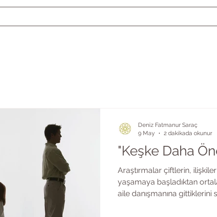
Deniz Fatmanur Saraç
9 May
2 dakikada okunur
"Keşke Daha Ön
Araştırmalar çiftlerin, ilişkil
yaşamaya başladıktan ortalam
aile danışmanına gittiklerini s
bu sürede doğup yürüyor, ok
tartışmanın içindesiniz. Bun