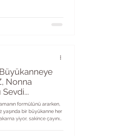
ı yılda ne olduğunu bildiğim
 eylemsizlik kötü niyetten,
u arada, makaleyi okuduktan
isterseniz
 Büyükanneye
Z, Nonna
Sevdi...
şamanın formülünü ararken,
102 yaşında bir büyükanne her
karna yiyor, sakince çayını
 sosyal medyada milyonlarca
laşıldı, bir şeylere dokundu