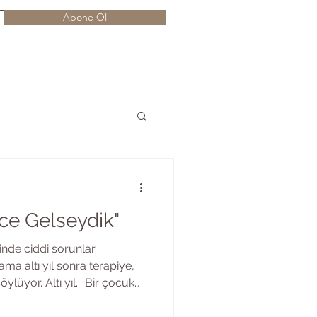
Abone Ol
ce Gelseydik"
erinde ciddi sorunlar
a altı yıl sonra terapiye,
öylüyor. Altı yıl... Bir çocuk
ula başlıyor; siz hâlâ aynı
u söylerken kimseyi