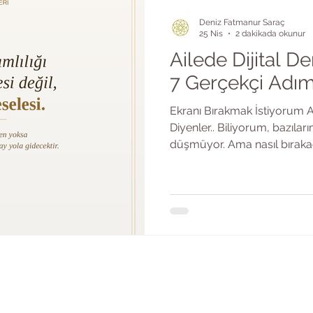
Deniz Fatmanur Saraç
25 Nis
2 dakikada okunur
Ailede Dijital D
7 Gerçekçi Adı
Ekranı Bırakmak İstiyoru
Diyenler.. Biliyorum, bazılar
düşmüyor. Ama nasıl bırakac
Daha kötüsü, çocuklar da öyl
salgın haline gelmiş olan bu
var. Çünkü bu sorun, suçlulu
gerçek bir çaresizlikten ge
yetmiyor dostlar. Her bağımlı
bağımlılıkta da sadece kurt