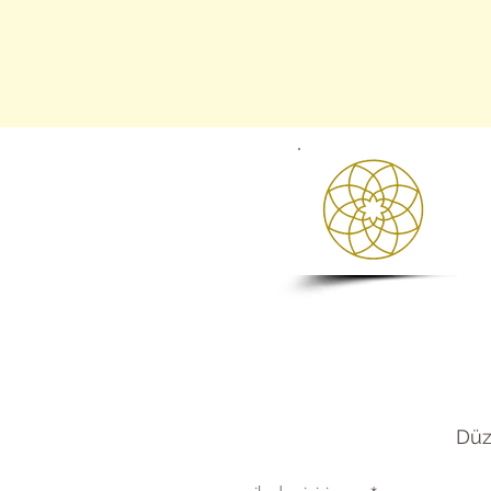
Yorumlar
AnaSayfa
Hanımlara Öz
Düze