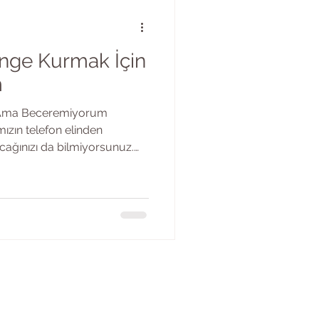
enge Kurmak İçin
m
m Ama Beceremiyorum
ımızın telefon elinden
ağınızı da bilmiyorsunuz.
e. Artık neredeyse dijital bir
 sorunun içimde ayrı bir yeri
k içerir gibi görünse de
liyor. Günümüzde bilmek
lıkta olduğu gibi dijital
ulmayı istemek, yetmiyor. Çü