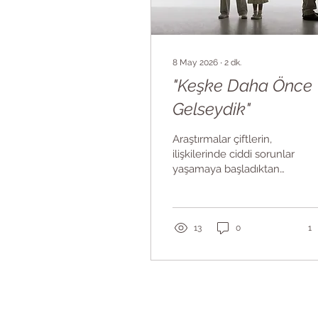
8 May 2026
∙
2
dk.
"Keşke Daha Önce
Gelseydik"
Araştırmalar çiftlerin,
ilişkilerinde ciddi sorunlar
yaşamaya başladıktan
ortalama altı yıl sonra
terapiye, aile
danışmanına gittiklerini
söylüyor. Altı yıl... Bir
13
0
1
çocuk bu sürede doğup
yürüyor, okula başlıyor;
siz hâlâ aynı tartışmanın
içindesiniz. Bunu
söylerken kimseyi