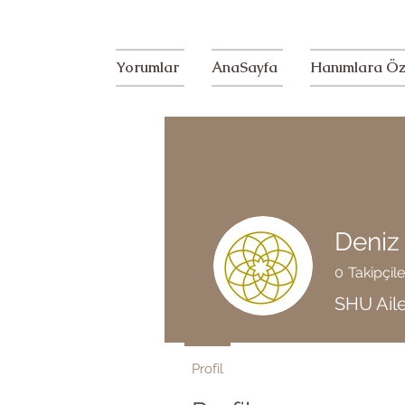
Yorumlar
AnaSayfa
Hanımlara Öz
Deniz
0
Takipçile
SHU Ail
Profil