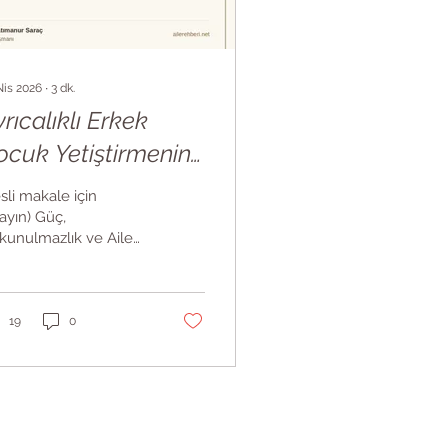
Nis 2026
∙
3
dk.
rıcalıklı Erkek
ocuk Yetiştirmenin
edeli
sli makale için
layın) Güç,
kunulmazlık ve Aile
namikleri Sadece
ukçuların değil,
radan vatandaşın da
diği gibi her suç
19
0
âyesinde en az bir fail
dır. Her faille birlikte,
lin bize yakın ya da
k gelen bir hikayesi
mutlaka vardır. O faili