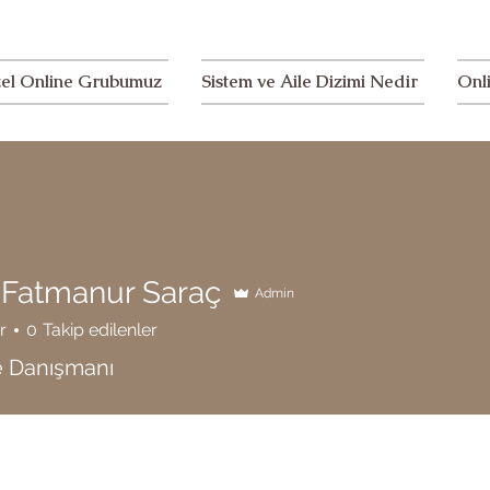
el Online Grubumuz
Sistem ve Aile Dizimi Nedir
Onl
 Fatmanur Saraç
Admin
r
0
Takip edilenler
e Danışmanı