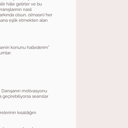
lir hâle gelirler ve bu
anışlarının nasıl
 (farkında olsun, olmasın) her
nsana eşlik etmekten alan
a senin konunu hallederim”
umlar:
ir. Danışanın motivasyonu
a geçirebiliyorsa seanslar
elerinin kısaldığını