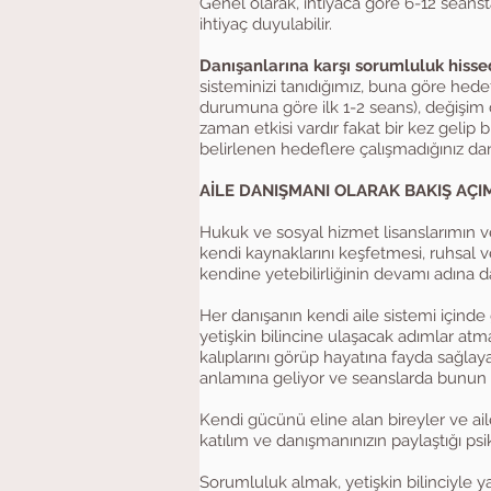
Genel olarak, ihtiyaca göre 6-12 seanst
ihtiyaç duyulabilir.
Danışanlarına karşı sorumluluk hisse
sisteminizi tanıdığımız, buna göre hedefl
durumuna göre ilk 1-2 seans), değişim 
zaman etkisi vardır fakat bir kez gelip
belirlenen hedeflere çalışmadığınız dan
AİLE DANIŞMANI OLARAK BAKIŞ AÇI
Hukuk ve sosyal hizmet lisanslarımın v
kendi kaynaklarını keşfetmesi, ruhsal 
kendine yetebilirliğinin devamı adına 
Her danışanın kendi aile sistemi içinde 
yetişkin bilincine ulaşacak adımlar atmas
kalıplarını görüp hayatına fayda sağla
anlamına geliyor ve seanslarda bunun 
Kendi gücünü eline alan bireyler ve ail
katılım ve danışmanınızın paylaştığı ps
Sorumluluk almak, yetişkin bilinciy