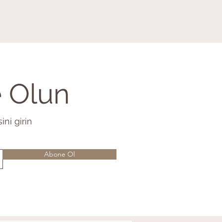
e Olun
ini girin
Abone Ol