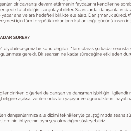
ışanlar, bir davranışı devam ettirmenin faydalarını kendilerine sorabi
ngede tutabildiğini sorgulayabilirler. Seanslarda, danışanların davr
kte yapar ana ve ara hedefleri birlikte ele alırız. Danışmanlık süreci,
rişmesi için tüm terapötik imkanların kullanıldığı, gücünü insan i
KADAR SÜRER?
er” diyebileceğimiz bir konu değildir. “Tam olarak şu kadar seanst
orgulanması gerekir. Bir seansın ne kadar süreceğine etki eden dur
lendirirken diğerleri de danışan ve danışman işbirliğini ilgilendir
birliğine açıksa, verilen ödevleri yapıyor ve öğrendiklerini hayatın
en danışanlarımıza aile dizimi teknikleriyle çalıştığımızda seans sür
steminin ihtiyacının aynı şey olmadığını söyleyebiliriz.