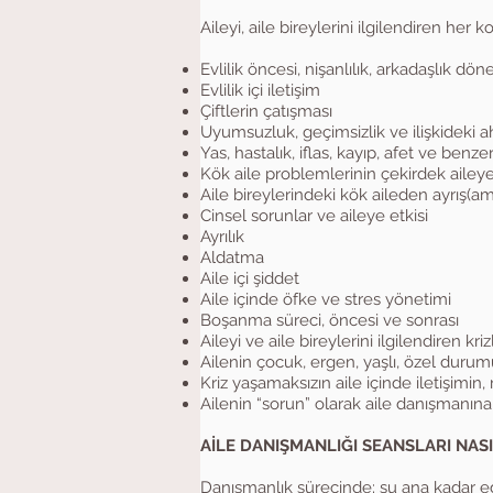
Aileyi, aile bireylerini ilgilendiren her 
Evlilik öncesi, nişanlılık, arkadaşlık döne
Evlilik içi iletişim
Çiftlerin çatışması
Uyumsuzluk, geçimsizlik ve ilişkideki 
Yas, hastalık, iflas, kayıp, afet ve benzer
Kök aile problemlerinin çekirdek aile
Aile bireylerindeki kök aileden ayrış(
Cinsel sorunlar ve aileye etkisi
Ayrılık
Aldatma
Aile içi şiddet
Aile içinde öfke ve stres yönetimi
Boşanma süreci, öncesi ve sonrası
Aileyi ve aile bireylerini ilgilendiren kri
Ailenin çocuk, ergen, yaşlı, özel durumu 
Kriz yaşamaksızın aile içinde iletişimin
Ailenin “sorun” olarak aile danışmanına
AİLE DANIŞMANLIĞI SEANSLARI NASI
Danışmanlık sürecinde; şu ana kadar edi