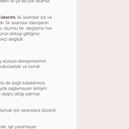
lenden az ya da çok seansa
isterim;
ilk seanslar sizi ve
ır. İlk seanslar (danışanın
de, olumlu bir değişime her
izi döküp gittiğiniz,
kçi değildir.
 açısıyla danışanlarımın
dürülebilir ve kendi
yle de bağlı kalabilmesi,
 fayda sağlamayan iletişim
 doğru attığı adımlar
ğlamak için seanslara düzenli
ak, işe yaramayan