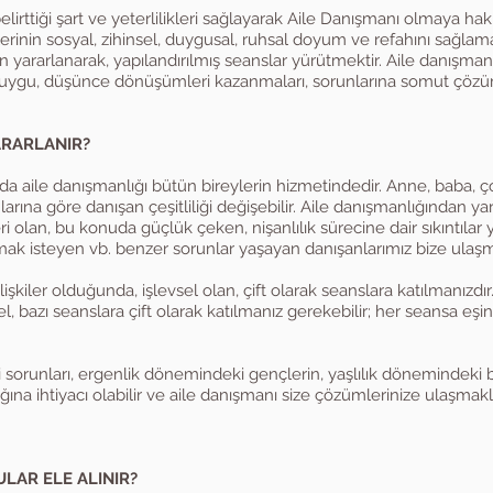
lirttiği şart ve yeterlilikleri sağlayarak Aile Danışmanı olmaya hak 
lerinin sosyal, zihinsel, duygusal, ruhsal doyum ve refahını sağlam
yararlanarak, yapılandırılmış seanslar yürütmektir. Aile danışman
duygu, düşünce dönüşümleri kazanmaları, sorunlarına somut çözü
ARARLANIR?
arda aile danışmanlığı bütün bireylerin hizmetindedir. Anne, baba,
nlarına göre danışan çeşitliliği değişebilir. Aile danışmanlığından y
 olan, bu konuda güçlük çeken, nişanlılık sürecine dair sıkıntılar 
şmak isteyen vb. benzer sorunlar yaşayan danışanlarımız bize ulaşm
lişkiler olduğunda, işlevsel olan, çift olarak seanslara katılmanızdı
l, bazı seanslara çift olarak katılmanız gerekebilir; her seansa eşi
şki sorunları, ergenlik dönemindeki gençlerin, yaşlılık dönemindeki b
ına ihtiyacı olabilir ve aile danışmanı size çözümlerinize ulaşmakla
LAR ELE ALINIR?