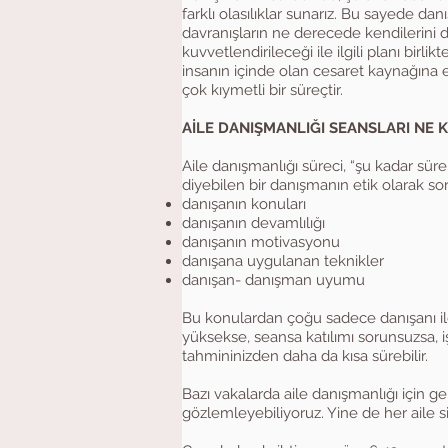
farklı olasılıklar sunarız. Bu sayede dan
davranışların ne derecede kendilerini de
kuvvetlendirileceği ile ilgili planı birli
insanın içinde olan cesaret kaynağına e
çok kıymetli bir süreçtir.
AİLE DANIŞMANLIĞI SEANSLARI NE 
Aile danışmanlığı süreci, “şu kadar sür
diyebilen bir danışmanın etik olarak s
danışanın konuları
danışanın devamlılığı
danışanın motivasyonu
danışana uygulanan teknikler
danışan- danışman uyumu
Bu konulardan çoğu sadece danışanı ilgi
yüksekse, seansa katılımı sorunsuzsa, iş
tahmininizden daha da kısa sürebilir.
Bazı vakalarda aile danışmanlığı için gel
gözlemleyebiliyoruz. Yine de her aile si