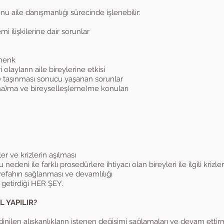
konu aile danışmanlığı sürecinde işlenebilir:
mi ilişkilerine dair sorunlar
ahenk
i olayların aile bireylerine etkisi
ye taşınması sonucu yaşanan sorunlar
ama)ma ve bireyselleş(eme)me konuları
zler ve krizlerin aşılması
nedeni ile farklı prosedürlere ihtiyacı olan bireyleri ile ilgili krizl
, refahın sağlanması ve devamlılığı
 getirdiği HER ŞEY.
L YAPILIR?
nilen alışkanlıkların istenen değişimi sağlamaları ve devam ettirm