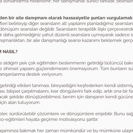
a sonlandırma hedeflenir; her danışmanlık süreci farklıdır, belirti
den bir aile danışmanı olarak hassasiyetle şunları vurgulamak 
eri belirleyip diğer seansların alt yapılarını planladığımız seanslard
dönüşüm seansları değildir. Seansların terapötik ilişki çerçevesin
 bir daha gelmediğiniz yahut düzenli seanslara uymayarak sadece için
ışmanlıktan, bir aile danışmanlığı seansı kazanımı beklemek gerçe
M NASIL?
e aldığım pek çok eğitimden beslenmenin getirdiği bütüncül bakış
ve zihinsel yapısını güçlendirmesini önemsiyorum. Tüm bunların sür
danışanlarıma destek veriyorum.
getirdiği etkileri tanıması, bireyselliğini keşfederken kendi sistemi
ı, bilişsel çarpıtmalarını, kısır döngülerini fark edip, artık ona bir
yacak şekilde dönüştürebilmesi, benim için danışanın kendi gücüne
için alan tutuyorum.
eler, sürdürülebilir çözümlere ve dönüşümlere erişebilir. Bunu sa
iko-eğitimleri hayata geçirme motivasyonu şarttır.
le yaşamınıza bakmak her zaman mümkündür ve bu mümküne ulaşm