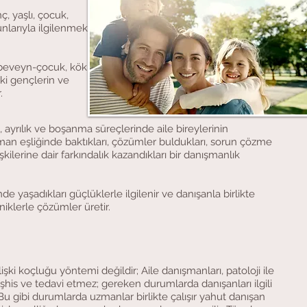
ç, yaşlı, çocuk,
unlarıyla ilgilenmek
r ebeveyn-çocuk, kök
deki gençlerin ve
.
ik, ayrılık ve boşanma süreçlerinde aile bireylerinin
uzman eşliğinde baktıkları, çözümler buldukları, sorun çözme
ilişkilerine dair farkındalık kazandıkları bir danışmanlık
nde yaşadıkları güçlüklerle ilgilenir ve danışanla birlikte
niklerle çözümler üretir.
lişki koçluğu yöntemi değildir; Aile danışmanları, patoloji ile
teşhis ve tedavi etmez; gereken durumlarda danışanları ilgili
 Bu gibi durumlarda uzmanlar birlikte çalışır yahut danışan