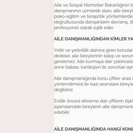
Aile ve Sosyal Hizmetler Bakanlığının be
danışmanının uzmanlık alanı, aile birey
psiko-eğitim ve terapötik yöntemlerden 
doğrultusunda danışanların davranış, 
profesyonel olarak eşlik eder.
AİLE DANIŞMANLIĞINDAN KİMLER Y
Yetki ve yeterlilik alanına giren konul
dedeler, aile bireylerinin talep ve soru
gerekmez. Aile kurmaya dair çekinceleri
anne babası, kardeşleri ile sorunları a
Aile danışmanlığında konu çiftler arası i
yönlendirmesi ile bazı seanslara bireyse
değilsiniz.
Evlilik öncesi döneme dair çiftlerin ili
aşamasındaki bireylerin aile danışmanlığ
edebilir.
AİLE DANIŞMANLIĞINDA HANGİ KONU