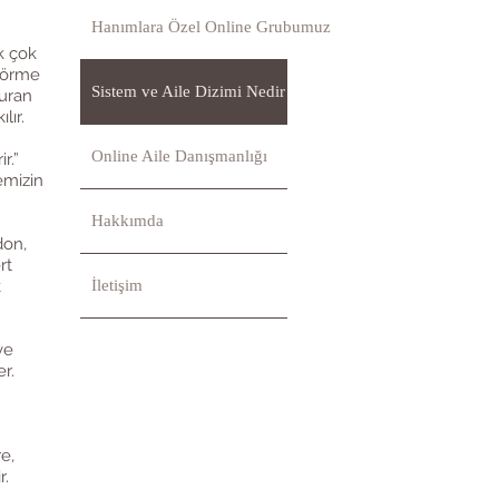
Hanımlara Özel Online Grubumuz
k çok
 görme
Sistem ve Aile Dizimi Nedir
turan
lır.
Online Aile Danışmanlığı
r.”
emizin
Hakkımda
don,
rt
k
İletişim
ve
r.
e,
r.