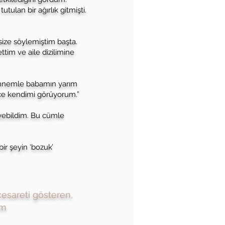
ulan bir ağırlık gitmişti.
ize söylemiştim başta.
ttim ve aile dizilimine
, annemle babamın yarım
ce kendimi görüyorum.”
iyebildim. Bu cümle
ir şeyin ‘bozuk’
cesareti gösteren,
um