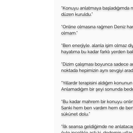
“Konuyu anlatmaya başladığımda ne k
düzen kuruldu.”
“Online olmasına rağmen Deniz ha
olmam.”
“Ben enerjiyle, alanla işim olmaz 
hayatıma bu kadar farklı yerden ba
“Dizim çalışması boyunca sadece a
noktada hepimizin aynı sevgiyi arad
“Yıllardır terapisini aldığım konunu
Anlamadığım bir şeyi sonunda bedeni
“Bu kadar mahrem bir konuyu online
Sanki hem ben vardım hem de bende
sükûnet dolu.”
“İlk seansa geldiğimde ne anlataca
öyle incelikle açtı ki, dedemin yılla