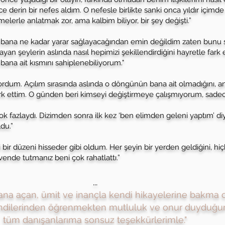
rin bir nefes aldım. O nefesle birlikte sanki onca yıldır içimde tut
melerle anlatmak zor, ama kalbim biliyor, bir şey değişti.”
bana ne kadar yarar sağlayacağından emin değildim zaten bunu s
an şeylerin aslında nasıl hepimizi şekillendirdiğini hayretle fark e
ana ait kısmını sahiplenebiliyorum."
ıyordum. Açılım sırasında aslında o döngünün bana ait olmadığını
rk ettim. O günden beri kimseyi değiştirmeye çalışmıyorum, sade
çok fazlaydı. Dizimden sonra ilk kez ‘ben elimden geleni yaptım’ d
du.”
bir düzeni hisseder gibi oldum. Her şeyin bir yerden geldiğini, hiçb
ende tutmanız beni çok rahatlattı.”
​...
nı bana açan, ümit ve inançla kendi hikayelerine bakma 
ndilerinden öğrenmekten mutluluk ve onur duyduğ
tüm danışanlarıma sonsuz ​teşekkürlerimle."