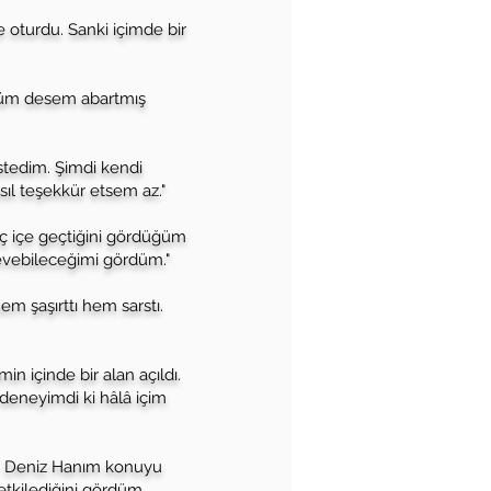
 oturdu. Sanki içimde bir
rdüm desem abartmış
stedim. Şimdi kendi
ıl teşekkür etsem az."
ç içe geçtiğini gördüğüm
sevebileceğimi gördüm."
em şaşırttı hem sarstı.
 içinde bir alan açıldı.
deneyimdi ki hâlâ içim
im. Deniz Hanım konuyu
 etkilediğini gördüm.