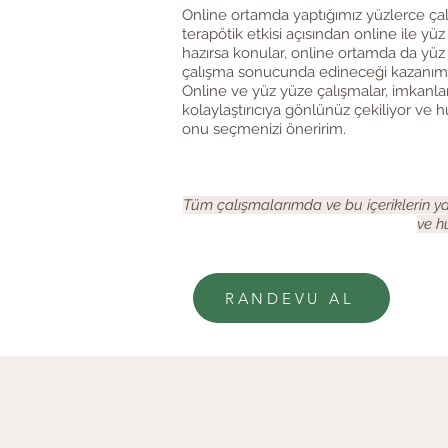
Online ortamda yaptığımız yüzlerce çal
t
erapötik etkisi açısından online ile yüz
hazırsa konular, online ortamda da yüz
çalışma sonucunda edineceği kazanımlar
Online ve yüz yüze çalışmalar, imkanlar v
kolaylaştırıcıya gönlünüz çekiliyor ve h
onu seçmenizi öneririm.
Tüm çalışmalarımda ve bu içeriklerin y
ve h
RANDEVU AL