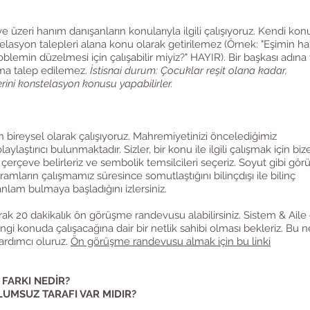
e üzeri hanım danışanların konularıyla ilgili çalışıyoruz. Kendi ko
nstelasyon talepleri alana konu olarak getirilemez (Örnek: "Eşimin ha
roblemin düzelmesi için çalışabilir miyiz?" HAYIR). Bir başkası adına
şma talep edilemez.
İstisnai durum: Çocuklar reşit olana kadar,
rini konstelasyon konusu yapabilirler.
n bireysel olarak çalışıyoruz. Mahremiyetinizi öncelediğimiz
laylaştırıcı bulunmaktadır.
Sizler, bir konu ile ilgili çalışmak için biz
erçeve belirleriz ve sembolik temsilcileri seçeriz. Soyut gibi gö
amların çalışmamız süresince somutlaştığını bilinçdışı ile bilinç
lam bulmaya başladığını izlersiniz.
arak 20 dakikalık ön görüşme randevusu alabilirsiniz. Sistem & Aile 
i konuda çalışacağına dair bir netlik sahibi olması bekleriz. Bu ne
rdımcı oluruz.
Ön görüşme randevusu almak için bu linki
 FARKI NEDİR?
OLUMSUZ TARAFI VAR MIDIR?