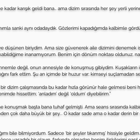
adar karışık geldi bana… ama dizim sırasında her şey yerli yerine
nımla sanki aynı odadaydık. Gözlerimi kapadığımda kalbimle gö
diye düşünen biriydim. Ama size güvenerek aile dizimini denemek i
kabildiğime inanamıyorum. Benim için dönüm noktası oldunuz, nas
nnemle değil, onun annesiyle de konuşmuş gibiydim. Kuşakların i
ığını fark ettim. Şu an içimde bir huzur var; kimseyi suçlamadan 
n bir dizim çalışmasında bu kadar hızla görünür hale gelmesi beni h
mde hissettim; ‘anladım’ değil ‘oldum’ diyebilirim.”
 konuşmak başta bana tuhaf gelmişti. Ama seans sırasında kalbimin
n çok daha büyük bir şey... O kadar sade ama o kadar derin bir 
ğımı bile bilmiyordum. Sadece ‘bir şeyler tıkanmış’ hissiyle geld
r önce yaşadığı bir olayın, farkında olmadan benim ilişkilerimi nasıl