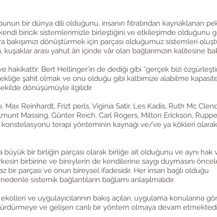
unun bir dünya dili olduğunu, insanın fıtratından kaynaklanan pe
kendi biricik sistemlerimizle birleştiğini ve etkileşimde olduğunu
ara bakışımızı dönüştürmek için parçası olduğumuz sistemleri oluş
, kuşaklar arası yahut ân içinde vâr olan bağlarımızın kalitesine bakı
e hakikattir. Bert Hellinger’in de dediği gibi “gerçek bizi özgürleştiri
çekliğe şahit olmak ve onu olduğu gibi kalbimize alabilme kapasit
ilde dönüşümüyle ilgilidir.
Max Reinhardt, Frizt perls, Viginia Satir, Les Kadis, Ruth Mc Clen
lmunt Massing, Günter Reich, Carl Rogers, Milton Erickson, Ruppe
em konstelasyonu terapi yönteminin kaynağı ve/ve ya kökleri olara
a büyük bir birliğin parçası olarak birliğe ait olduğunu ve aynı hak 
esin birbirine ve bireylerin de kendilerine saygı duymasını öncele
 bir parçası ve onun bireysel ifadesidir. Her insan bağlı olduğu
 nedenle sistemik bağlantıların bağlamı anlaşılmalıdır.
olleri ve uygulayıcılarının bakış açıları, uygulama konularına gör
ını sürdürmeye ve gelişen canlı bir yöntem olmaya devam etmektedi