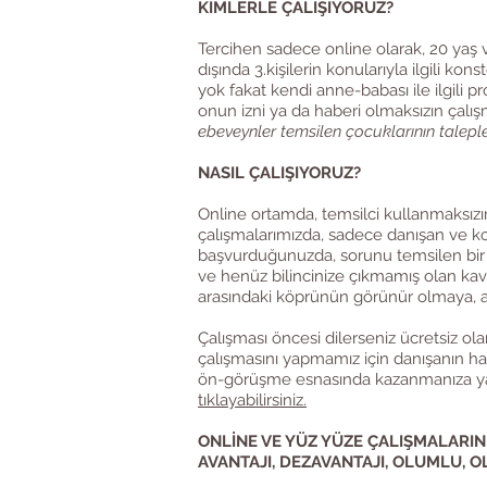
KİMLERLE ÇALIŞIYORUZ?
Tercihen sadece online olarak, 20 yaş v
dışında 3.kişilerin konularıyla ilgili ko
yok fakat kendi anne-babası ile ilgili p
onun izni ya da haberi olmaksızın çalı
ebeveynler temsilen çocuklarının taleple
NASIL ÇALIŞIYORUZ?
​Online ortamda, temsilci kullanmaksızı
çalışmalarımızda, sadece danışan ve ko
başvurduğunuzda, sorunu temsilen bir ç
ve henüz bilincinize çıkmamış olan kavr
arasındaki köprünün görünür olmaya, an
Çalışması öncesi dilerseniz ücretsiz ol
çalışmasını yapmamız için danışanın hang
ön-görüşme esnasında kazanmanıza ya
tıklayabilirsiniz.
ONLİNE VE YÜZ YÜZE ÇALIŞMALARIN
AVANTAJI, DEZAVANTAJI, OLUMLU, 