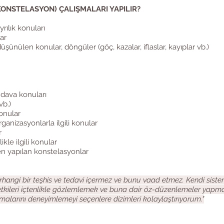
KONSTELASYON) ÇALIŞMALARI YAPILIR?
yrılık konuları
lar
düşünülen konular, döngüler (göç, kazalar, iflaslar, kayıplar vb.)
 dava konuları
vb.)
konular
ganizasyonlarla ilgili konular
r
ikle ilgili konular
en yapılan konstelasyonlar
rhangi bir teşhis ve tedavi içermez ve bunu vaad etmez. Kendi siste
etkileri içtenlikle gözlemlemek ve buna dair öz-düzenlemeler yapma
malarını deneyimlemeyi seçenlere dizimleri kolaylaştırıyorum."