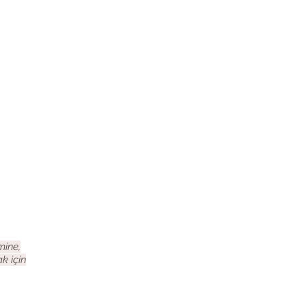
mine,
k için