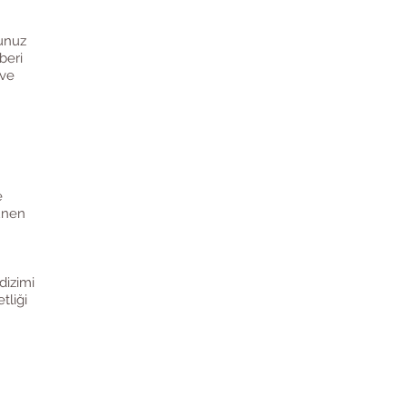
nunuz
beri
 ve
e
rünen
dizimi
tliği