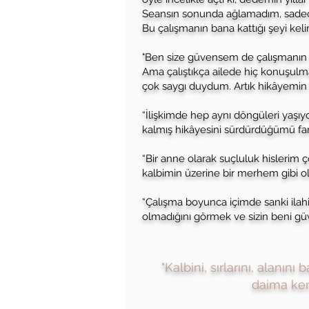
Seansın sonunda ağlamadım, sadece de
Bu çalışmanın bana kattığı şeyi keli
"Ben size güvensem de çalışmanın 
Ama çalıştıkça ailede hiç konuşulmay
çok saygı duydum. Artık hikâyemin b
​“İlişkimde hep aynı döngüleri yaş
kalmış hikâyesini sürdürdüğümü fa
“Bir anne olarak suçluluk hislerim 
kalbimin üzerine bir merhem gibi ol
“Çalışma boyunca içimde sanki ilahi 
olmadığını görmek ve sizin beni güv
"Kalbini, sırlarını, alanı
daima ke