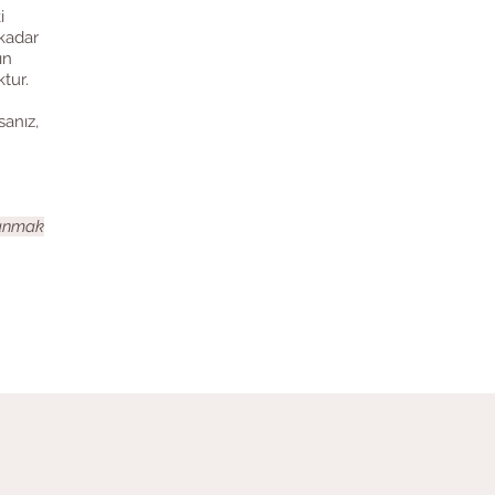
i
 kadar
ın
tur.
sanız,
 anmak