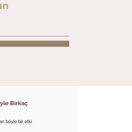
un
yle Birkaç
n böyle bir etki