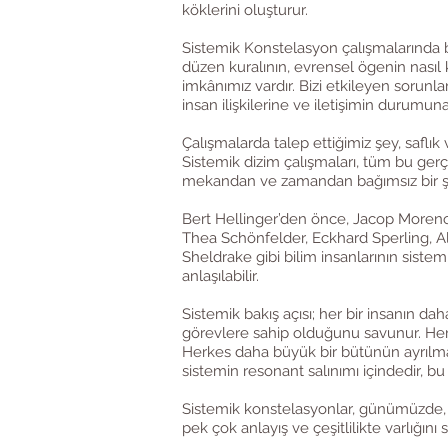
köklerini oluşturur.
Sistemik Konstelasyon çalışmalarında b
düzen kuralının, evrensel ögenin nasıl 
imkânımız vardır. Bizi etkileyen sorunl
insan ilişkilerine ve iletişimin durumuna
Çalışmalarda talep ettiğimiz şey, saflık v
Sistemik dizim çalışmaları, tüm bu ger
mekandan ve zamandan bağımsız bir şek
Bert Hellinger’den önce, Jacop Moreno, 
Thea Schönfelder, Eckhard Sperling, A
Sheldrake gibi bilim insanlarının sist
anlaşılabilir.
Sistemik bakış açısı; her bir insanın dah
görevlere sahip olduğunu savunur. Herk
Herkes daha büyük bir bütünün ayrılmaz
sistemin resonant salınımı içindedir, bu
Sistemik konstelasyonlar, günümüzde, ek
pek çok anlayış ve çeşitlilikte varlığ