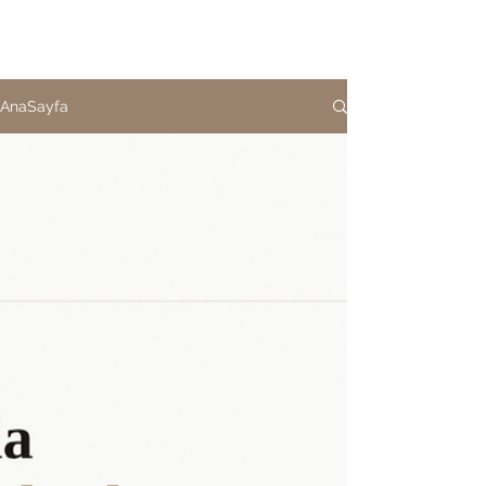
AnaSayfa