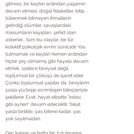
gitmesi, bir kaybın ardından yaşamın 
devam etmesi, doğal felaketler, bitip 
tükenmek bilmeyen ihmallerin 
getirdiği ölümler, savaşlardaki 
masumların kayıpları, şehid olan 
askerler... tüm bu olaylar, bir tür 
kolektif psikolojik evrim sürecidir. Yas 
tutmamak ve kaybın hemen ardından 
hiçbir şey olmamış gibi hayata devam 
etmek, sadece bireysel değil, 
toplumsal bir çöküşü de işaret eder. 
Çünkü toplumsal yapılar da, bireylerin 
yasla yüzleşip evrimleşen bilinçleriyle 
şekillenir. Evet, hayat elbette "eskisi 
gibi aynen" devam edecektir; fakat 
yasla birlikte, yas bitene kadar, yas 
yok sayılmadan.
Geç kalmış ve hatta hiç tutulmamış, 