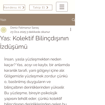
Randevu Al
Takip Et
Yazı
Deniz Fatmanur Saraç
23 Oca 2025
3 dakikada okunur
Yas: Kolektif Bilinçdışının
İzdüşümü
İnsan, yasla yüzleşmekten neden 
kaçar? Yas, acıyı ve kaybı, bir anlamda 
karanlık tarafı, yani gölgeyi içine alır. 
Gölgemizle yüzleşmek zordur çünkü 
o, bastırılmış duyguların ve 
bilinçaltının derinliklerinden yükselir. 
Bu yüzleşme, bireyin psikolojik 
yapısını tehdit eder; çünkü kolektif 
bilinçdışının derinliklerinden gelen bu 