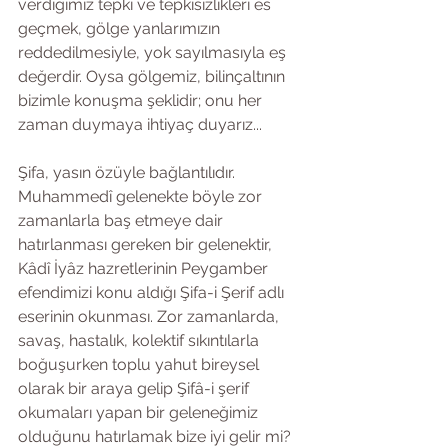
verdiğimiz tepki ve tepkisizlikleri es 
geçmek, gölge yanlarımızın 
reddedilmesiyle, yok sayılmasıyla eş 
değerdir. Oysa gölgemiz, bilinçaltının 
bizimle konuşma şeklidir; onu her 
zaman duymaya ihtiyaç duyarız...
Şifa, yasın özüyle bağlantılıdır. 
Muhammedî gelenekte böyle zor 
zamanlarla baş etmeye dair 
hatırlanması gereken bir gelenektir, 
Kâdî İyâz hazretlerinin Peygamber 
efendimizi konu aldığı Şifa-i Şerif adlı 
eserinin okunması. Zor zamanlarda, 
savaş, hastalık, kolektif sıkıntılarla 
boğuşurken toplu yahut bireysel 
olarak bir araya gelip Şifâ-i şerif 
okumaları yapan bir geleneğimiz 
olduğunu hatırlamak bize iyi gelir mi? 