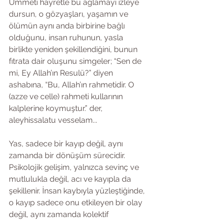
Ümmeti hayretle bu ağlamayı izleye 
dursun, o gözyaşları, yaşamın ve 
ölümün aynı anda birbirine bağlı 
olduğunu, insan ruhunun, yasla 
birlikte yeniden şekillendiğini, bunun 
fıtrata dair oluşunu simgeler; “Sen de 
mi, Ey Allah’ın Resulü?” diyen 
ashabına, “Bu, Allah’ın rahmetidir. O 
(azze ve celle) rahmeti kullarının 
kalplerine koymuştur.” der, 
aleyhissalatu vesselam...
Yas, sadece bir kayıp değil, aynı 
zamanda bir dönüşüm sürecidir. 
Psikolojik gelişim, yalnızca sevinç ve 
mutlulukla değil, acı ve kayıpla da 
şekillenir. İnsan kaybıyla yüzleştiğinde, 
o kayıp sadece onu etkileyen bir olay 
değil, aynı zamanda kolektif 