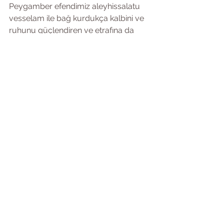
Peygamber efendimiz aleyhissalatu 
vesselam ile bağ kurdukça kalbini ve 
ruhunu güçlendiren ve etrafına da 
bedenine de o ışığı yaymaya 
çabalayan atalarımızı takib etmek, 
unuttuğumuz bu geleneği 
hatırlamamıza, dolayısıyla şifaya bir 
vesile olabilir mi? 
Eski gelenekler daima acıdan şifa 
bulmanın yollarını göstermiştir. Bu, 
yalnızca bireysel bir rahatlama değil, 
kolektif bir iyileşme sürecidir. Zira, bir 
bireyin şifa bulması, toplumun genel 
iyileşme sürecine katkı sağlayacaktır. 
Yakında bu niyetle sadece hanımlar 
için online Şifa-i Şerif okumaları 
yaptığımız bir grup başlatacağım. 
Belki bize katılmak istersiniz. 