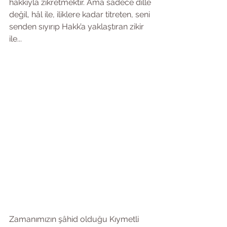
hakkıyla zikretmektir. Ama sadece dille 
değil, hâl ile, iliklere kadar titreten, seni 
senden sıyırıp Hakk’a yaklaştıran zikir 
ile...
Zamanımızın şâhid olduğu Kıymetli 