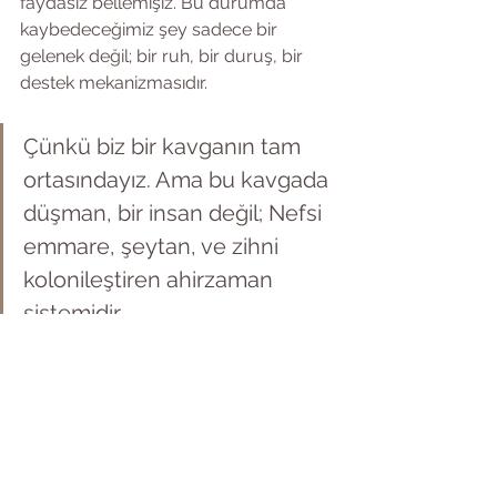
faydasız bellemişiz. Bu durumda 
kaybedeceğimiz şey sadece bir 
gelenek değil; bir ruh, bir duruş, bir 
destek mekanizmasıdır.
Çünkü biz bir kavganın tam 
ortasındayız. Ama bu kavgada 
düşman, bir insan değil; Nefsi 
emmare, şeytan, ve zihni 
kolonileştiren ahirzaman 
sistemidir.
Bu kavgada geri duranın kaşığını 
kırarlar. Bu, mecaz değil.. Bu, hakikattir.
Ya enerjini nefsin oyuncağına 
harcarsın ya da Hakk’ın tarafında sabit 
kalırsın.