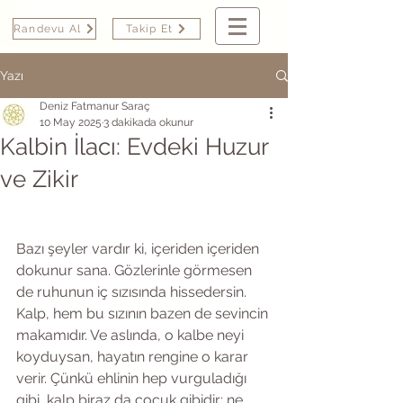
Randevu Al
Takip Et
Yazı
Deniz Fatmanur Saraç
10 May 2025
3 dakikada okunur
Kalbin İlacı: Evdeki Huzur
ve Zikir
Bazı şeyler vardır ki, içeriden içeriden 
dokunur sana. Gözlerinle görmesen 
de ruhunun iç sızısında hissedersin. 
Kalp, hem bu sızının bazen de sevincin 
makamıdır. Ve aslında, o kalbe neyi 
koyduysan, hayatın rengine o karar 
verir. Çünkü ehlinin hep vurguladığı 
gibi, kalp biraz da çocuk gibidir; ne 