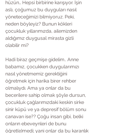
hüzün… Hepsi birbirine karışıyor. İşin 
aslı, çoğumuz bu duyguları nasıl 
yöneteceğimizi bilmiyoruz. Peki, 
neden böyleyiz? Bunun kökleri 
çocukluk yıllarımızda, ailemizden 
aldığımız duygusal mirasta gizli 
olabilir mi?
Hadi biraz geçmişe gidelim.. Anne 
babamız, çocukken duygularımızı 
nasıl yönetmemiz gerektiğini 
öğretmek için harika birer rehber 
olmalıydı. Ama ya onlar da bu 
becerilere sahip olmak şöyle dursun, 
çocukluk çağlarımızdaki keskin sirke 
sinir küpü ve ya depresif bölüm sonu 
canavarı ise?? Çoğu insan gibi, belki 
onların ebeveynleri de bunu 
öğret(e)medi; yani onlar da bu karanlık 