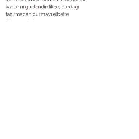
kaslarını güçlendirdikçe, bardağı 
taşırmadan durmayı elbette 
öğreneceksin.  
Buraya kadar okuduysan, artık anne 
babanı suçlamanın hiçbir işe 
yaramayacağını da farkedenlerden 
biri olma yolunda ilerliyorsun 
demektir.
.. 
 ve belki de bu döngüyü 
kıracak kişi, sensin. Bu bile başlı başına 
bir zafer değil mi? Kendine iyi bak ve 
unutma: Her duyguyu hissetmek 
normal, ama o duyguları yönetmek 
senin elinde! 😊06/01/2025
SHU Aile Danışmanı 