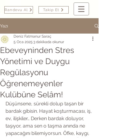
Randevu Al
Takip Et
Yazı
Deniz Fatmanur Saraç
5 Oca 2025
3 dakikada okunur
Ebeveyninden Stres
Yönetimi ve Duygu
Regülasyonu
Öğrenemeyenler
Kulübüne Selâm!
Düşünsene, sürekli dolup taşan bir 
bardak gibisin. Hayat koşturmacası, iş, 
ev, ilişkiler… Derken bardak doluyor, 
taşıyor, ama sen o taşma anında ne 
yapacağını bilemiyorsun. Öfke, kaygı, 