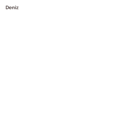
Deniz
melodisi de olsun mu, olsun.. 
Hepsini Gör
Son Yazılar