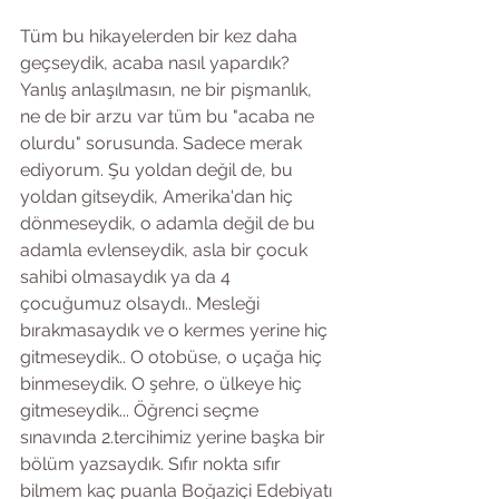
Tüm bu hikayelerden bir kez daha 
geçseydik, acaba nasıl yapardık? 
Yanlış anlaşılmasın, ne bir pişmanlık, 
ne de bir arzu var tüm bu "acaba ne 
olurdu" sorusunda. Sadece merak 
ediyorum. Şu yoldan değil de, bu 
yoldan gitseydik, Amerika'dan hiç 
dönmeseydik, o adamla değil de bu 
adamla evlenseydik, asla bir çocuk 
sahibi olmasaydık ya da 4 
çocuğumuz olsaydı.. Mesleği 
bırakmasaydık ve o kermes yerine hiç 
gitmeseydik.. O otobüse, o uçağa hiç 
binmeseydik. O şehre, o ülkeye hiç 
gitmeseydik... Öğrenci seçme 
sınavında 2.tercihimiz yerine başka bir 
bölüm yazsaydık. Sıfır nokta sıfır 
bilmem kaç puanla Boğaziçi Edebiyatı 