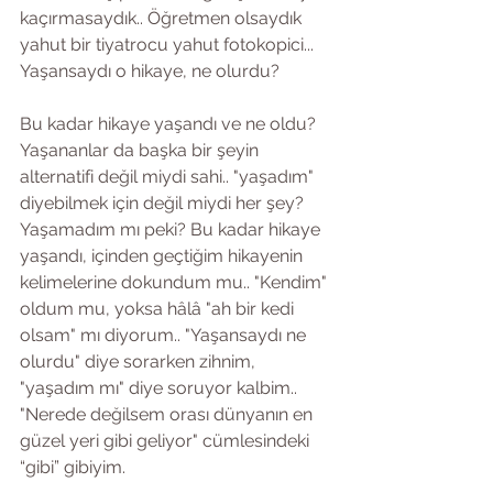
kaçırmasaydık.. Öğretmen olsaydık 
yahut bir tiyatrocu yahut fotokopici... 
Yaşansaydı o hikaye, ne olurdu?
Bu kadar hikaye yaşandı ve ne oldu? 
Yaşananlar da başka bir şeyin 
alternatifi değil miydi sahi.. "yaşadım" 
diyebilmek için değil miydi her şey? 
Yaşamadım mı peki? Bu kadar hikaye 
yaşandı, içinden geçtiğim hikayenin 
kelimelerine dokundum mu.. "Kendim" 
oldum mu, yoksa hâlâ "ah bir kedi 
olsam" mı diyorum.. "Yaşansaydı ne 
olurdu" diye sorarken zihnim, 
"yaşadım mı" diye soruyor kalbim.. 
"Nerede değilsem orası dünyanın en 
güzel yeri gibi geliyor" cümlesindeki 
“gibi” gibiyim.