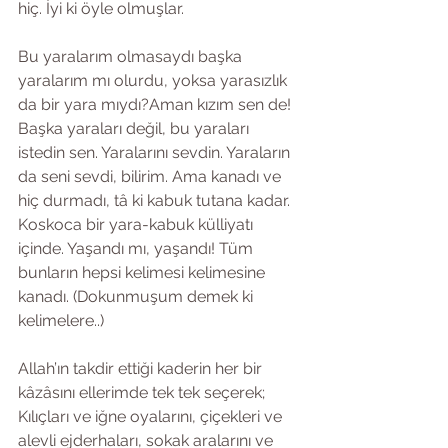
hiç. İyi ki öyle olmuşlar. 
Bu yaralarım olmasaydı başka 
yaralarım mı olurdu, yoksa yarasızlık 
da bir yara mıydı?Aman kızım sen de! 
Başka yaraları değil, bu yaraları 
istedin sen. Yaralarını sevdin. Yaraların 
da seni sevdi, bilirim. Ama kanadı ve 
hiç durmadı, tâ ki kabuk tutana kadar. 
Koskoca bir yara-kabuk külliyatı 
içinde. Yaşandı mı, yaşandı! Tüm 
bunların hepsi kelimesi kelimesine 
kanadı. (Dokunmuşum demek ki 
kelimelere..)
Allah’ın takdir ettiği kaderin her bir 
kâzâsını ellerimde tek tek seçerek; 
Kılıçları ve iğne oyalarını, çiçekleri ve 
alevli ejderhaları, sokak aralarını ve 