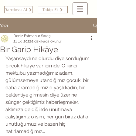
Randevu Al
Takip Et
Yazı
Deniz Fatmanur Saraç
21 Eki 2022
2 dakikada okunur
Bir Garip Hikâye
Yaşansaydı ne olurdu diye sorduğum 
birçok hikaye var içimde. O ikinci 
mektubu yazmadığımız adam, 
gülümsemeye utandığımız çocuk, bir 
daha aramadığımız o yaşlı kadın, bir 
beklentiye girmesin diye üzerine 
sünger çektiğimiz haberleşmeler, 
aklımıza geldiğinde unutmaya 
çalıştığımız o isim, her gün biraz daha 
unuttuğumuz ve bazen hiç 
hatırlamadığımız...