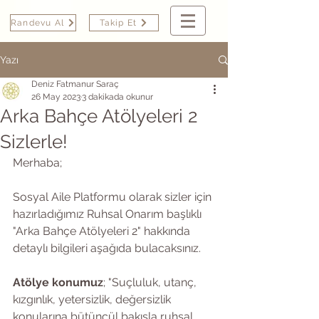
Randevu Al
Takip Et
Yazı
Deniz Fatmanur Saraç
26 May 2023
3 dakikada okunur
Arka Bahçe Atölyeleri 2
Sizlerle!
Merhaba;
Sosyal Aile Platformu olarak sizler için 
hazırladığımız Ruhsal Onarım başlıklı 
"Arka Bahçe Atölyeleri 2" hakkında 
detaylı bilgileri aşağıda bulacaksınız.
Atölye konumuz
; "Suçluluk, utanç, 
kızgınlık, yetersizlik, değersizlik 
konularına bütüncül bakışla ruhsal 