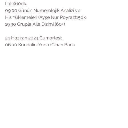
Lale)60dk.
09:00 Günün Numerolojik Analizi ve 
His Yüklemeleri (Ayşe Nur Poyraz)15dk
19:30 Grupla Aile Dizimi (60+)
24 Haziran 2023 Cumartesi:
06:30 Kundalini Yoga (Cihan Banu 
Lale)60dk.
09:00 Günün Numerolojik Analizi ve 
His Yüklemeleri (Ayşe Nur Poyraz)15dk
13:00 Psiko Eğitim ve Uygulama 
(Nilüfer Uzun)60dk
                                                   "
25 Haziran 2023 Pazar: 
06:30 Kundalini Yoga (Cihan Banu 
Lale)60dk.
09:00 Günün Numerolojik Analizi ve 
His Yüklemeleri (Ayşe Nur Poyraz)15dk
21:00 Bağlantı Çemberi (Kapanış 